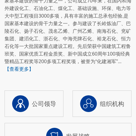
家基本建设的骨干力量之一，公司成立70年来，在国内和海
力；要聚焦主责主业，在提升办案质效上
哈萨克斯坦国家石油天然气公司相关负责
外建设化工、石油化工、煤化工、基础设施、环保、电力等
持续加力；要淬炼过硬本领，在锻造过硬
人，中国化学工程相关部门负责人参加会
大中型工程项目3000多项，具有丰富的施工总承包经验,是
队伍上持续加力；要守牢安全底线，在落
谈。
国家基本建设的骨干力量之一。参与建设了长岭炼油厂、巴
实办案安全责任制上持续加力。会议要
陵石化、扬子石化、茂名乙烯、广州乙烯、南海石化、兖矿
求，要统一思想、认清形势，全面把握当
集团、建滔化工、浙石化、中海壳牌石化、裕龙石化、恒力
前集团公司全面从严治党的艰巨任务与工
石化等一大批国家重点建设工程。先后荣获中国建筑工程鲁
作要求；要明确目标、提升认识，深刻理
班奖、国家优质工程金质奖、新中国成立60周年100项经典
解开展“三化”建设的重大意义与紧迫要
求；要实干担当、忠诚履职，扎实推动
暨精品工程奖等200多项工程奖项，被誉为“化建湘军”...
“三化”建设落地见效。以高质量纪检工作
【查看更多】
筑牢工程项目廉洁防线，为集
公司领导
组织机构