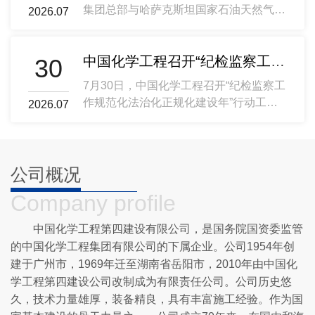
级单位有关领导、集团公司领导班子成
申、刘东进、尹伊、赵涛、赵亮、梁军湘
集团总部与哈萨克斯坦国家石油天然气公
2026.07
员、外部董事、总部各部门负责人和所属
及外部董事出席会议。深刻学习领会习近
司董事长哈谢诺夫·阿斯哈特举行会谈。
企业相关领导、兄弟央企宣传部门负责同
平总书记关于国资国企的重要论述精神
双方就进一步深化合作进行深入交流。集
志、中央主流媒体记者与员工代表齐聚一
中国化学工程召开“纪检监察工作规范化法治化正规化建设年”行动工作推进会暨纪检工作季度例会
30
坚决扛牢新征程重大战略使命莫鼎革指
团公司总经理邓兆敬、哈萨克斯坦国家石
堂，共同聆听这场精神盛宴。本次活动同
出，党的十八大以来，习近平总书记对国
油天然气公司副董事长库达巴耶夫·沙夫
步进行线上直播，观看点赞总人数超20万
7月30日，中国化学工程召开“纪检监察工
资国企工作作出了一系列重要论述，特别
卡特参加会谈。莫鼎革对哈谢诺夫·阿斯
人次。莫鼎革在讲话中指出，十年来，中
作规范化法治化正规化建设年”行动工作
2026.07
是党的二十大以来，先后作出系列重要指
哈特一行的到访表示欢迎。他表示，中国
国化学工程人牢记嘱托、感恩奋进、实干
推进会。集团公司党委书记、董事长莫鼎
示批示，为我们做好当前和今后一个时期
化学工程作为全球化学工程“排头兵”，坚
争先，全力回答好“为谁干、干什么、怎
革，党委常委、纪委书记尹伊出席会议并
工作提供了根本遵循。当前正值十五五开
持打造“三个重要窗口、一张金名片”，在
么干”的时代考题。新征程上，要以实干
讲话。会议指出，“三化”建设年行动启动
局、新一轮改革启动的关键时期，集团公
全球市场布局中取得了良好成绩。希望双
赴山海，化荒芜为繁华，坚定不移地走稳
以来，集团公司纪检系统紧扣目标任务，
公司概况
司最首要的政治任务，就是持之以恒深刻
方在前期良好合作基础上，进一步深化务
高质量发展之路，加快建设世界一流创新
狠抓工作落实，各项工作取得积极成效，
学习领会、认真贯彻落实习近平总书记重
实合作，携手推动哈萨克斯坦石化和化工
Company profile
型工程公司，为全面推进强国建设、民族
整体呈现出‌“纯度更高、成色更足”‌的铁军
要论述精
领域发展再上新台阶。哈谢诺夫·阿斯哈
复兴伟业贡献中国化学工程新的更大力
面貌。会议强调，各级纪检机构要深入学
中国化学工程第四建设有限公司，是国务院国资委监管
特感谢中国化学工程的热情接待。他表
量！十年·我们用“干”字作答这是一场关于
习贯彻习近平党建思想，以更高标准、更
示，哈萨克斯坦国家石油天然气公司高度
的中国化学工程集团有限公司的下属企业。公司1954年创
十载回望的深情聚会，更是一曲围绕“干”
实举措，纵深推进“三化”建设取得新进展
重视化工领域未来成长性。中国化学工程
建于广州市，1969年迁至湖南省岳阳市，2010年由中国化
字精神的奋进交响。篇章一 忠诚干·领航
新成效。要铸牢政治忠诚，在深化思想引
在石油化工、天然气化工等领域优势显
学工程第四建设公司改制成为有限责任公司。公司历史悠
定向践初心报告会在重温习近平总书记视
领上持续加力；要强化政治监督，在推动
著，双方合作空间广阔。期待双方持续加
久，技术力量雄厚，装备精良，具有丰富施工经验。作为国
察中国化学工
党中央重大决策部署落实落地上持续加
强资源对接与项目协作，实现互利共赢。