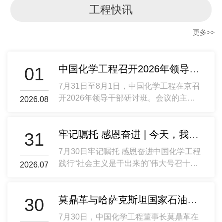
工程快讯
更多>>
中国化学工程召开2026年领导干部研讨班
01
7月31日至8月1日，中国化学工程在京召
开2026年领导干部研讨班。会议的主要
2026.08
任务是，深入学习领会习近平总书记关于
国资国企的重要论述精神，认真落实中央
牢记嘱托 感恩奋进 | 今天，我们向祖国报告、向人民报告、向时代报告！
31
企业负责人研讨班工作部署，系统总结上
半年工作情况，安排部署下半年重点任
7月30日牢记嘱托 感恩奋进中国化学工程
务，确保全面完成年度目标，实现“十五
践行“社会主义是干出来的”伟大号召十周
2026.07
五”良好开局。中国化学工程党委书记、
年专题报告会在京举办中国化学工程干部
董事长莫鼎革作了题为《深化改革赋能
职工以一场跨越十年的深情回望向祖国、
强化实干担当 确保高质量实现“十五五”良
莫鼎革与哈萨克斯坦国家石油天然气公司董事长哈谢诺夫·阿斯哈特举行会谈
30
向人民、向时代报告！中国化学工程党委
好开局》的主题讲话。党委副书记、总经
书记、董事长莫鼎革出席活动并讲话，上
理邓兆敬主持会议。集团公司领导胡富
7月30日，中国化学工程董事长莫鼎革在